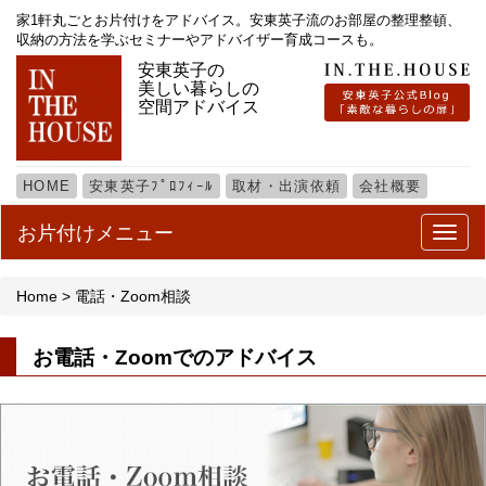
家1軒丸ごとお片付けをアドバイス。安東英子流のお部屋の整理整頓、
収納の方法を学ぶセミナーやアドバイザー育成コースも。
安東英子の
美しい暮らしの
空間アドバイス
HOME
安東英子ﾌﾟﾛﾌｨｰﾙ
取材・出演依頼
会社概要
お片付けメニュー
メ
ニ
ュ
Home > 電話・Zoom相談
ー
お電話・Zoomでのアドバイス